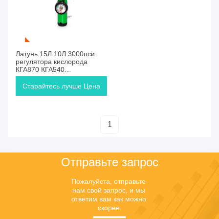
Старайтесь лучше Цена
Латунь 15Л 10Л 3000пси
регулятора кислорода
КГА870 КГА540
медицинская гарантия 1
года
Старайтесь лучше Цена
1
Отправьте запрос
Пожалуйста, отправьте 
нам свой запрос, и мы 
ответим вам как можно 
скорее.