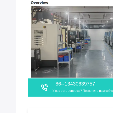
+86--13430639757
У вас есть вопросы? Позвоните нам сейч