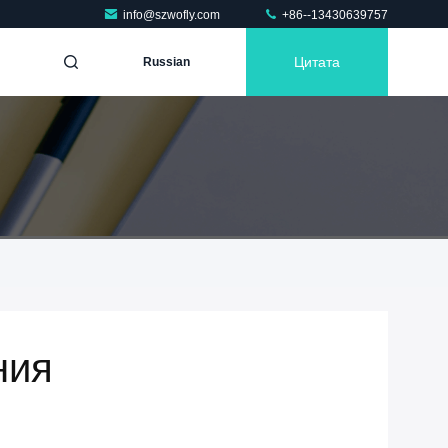
info@szwofly.com
+86--13430639757
Цитата
Russian
ния