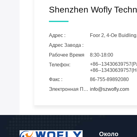
Shenzhen Wofly Techno
Адрес :
Foor 2, 4-Ое Buidlin
Адрес Завода :
Рабочее Время
8:30-18:00
+86--13430639757(Р
Телефон:
+86--13430639757(Н
Факс :
86-755-89892080
Электронная Почта :
info@szwofly.com
Около