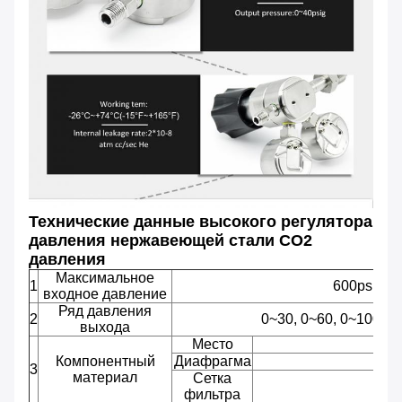
Технические данные высокого регулятора
давления нержавеющей стали СО2
давления
Максимальное
1
600psig, 
входное давление
Ряд давления
2
0~30, 0~60, 0~100, 0
выхода
Место
Компонентный
Диафрагма
3
материал
Сетка
фильтра