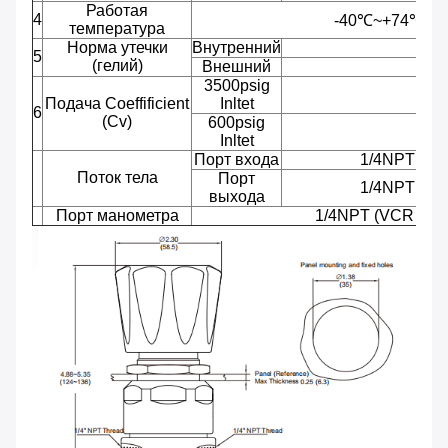
Работая
4
-40℃~+74℃ (-
температура
Норма утечки
Внутренний
≤1×
5
(гелий)
Внешний
≤1×
3500psig
Подача Coeffificient
Inltet
6
(Cv)
600psig
Inltet
Порт входа
1/4NPT (VC
Поток тела
Порт
1/4NPT (VC
выхода
Порт манометра
1/4NPT (VCR EP 