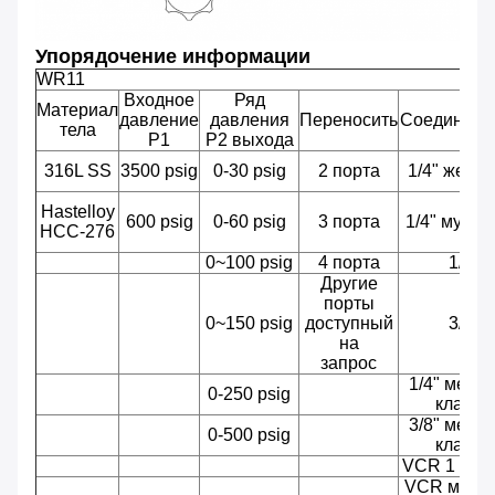
Упорядочение информации
WR11
Входное
Ряд
Материал
давление
давления
Переносить
Соединение
тела
P1
P2 выхода
316L SS
3500 psig
0-30 psig
2 порта
1/4" женс
Hastelloy
600 psig
0-60 psig
3 порта
1/4" мужч
HCC-276
0~100 psig
4 порта
1/4" 
Другие
порты
0~150 psig
доступный
3/8" 
на
запрос
1/4" мемб
0-250 psig
клапан
3/8" мемб
0-500 psig
клапан
VCR 1 /4 «
VCR мужчи