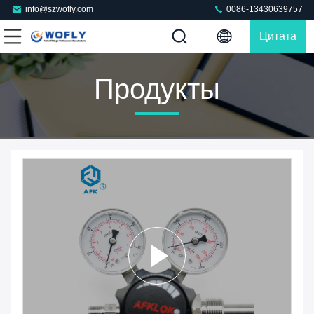
info@szwofly.com
0086-13430639757
Цитата
Продукты