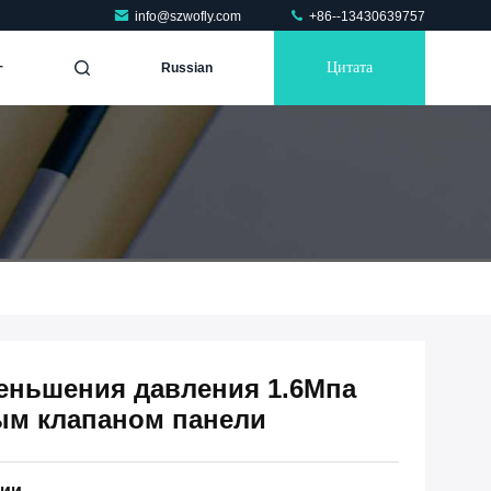
info@szwofly.com
+86--13430639757
г
Цитата
Russian
меньшения давления 1.6Мпа
ым клапаном панели
ции