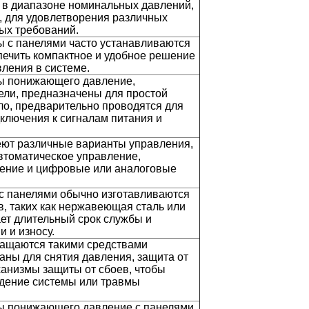
 в диапазоне номинальных давлений,
о, для удовлетворения различных
ых требований.
 с панелями часто устанавливаются
печить компактное и удобное решение
ления в системе.
ы понижающего давление,
ели, предназначены для простой
ило, предварительно проводятся для
дключения к сигналам питания и
еют различные варианты управления,
автоматическое управление,
ение и цифровые или аналоговые
с панелями обычно изготавливаются
, таких как нержавеющая сталь или
ает длительный срок службы и
и и износу.
нащаются такими средствами
паны для снятия давления, защита от
анизмы защиты от сбоев, чтобы
дение системы или травмы
ы понижающего давление с панелями