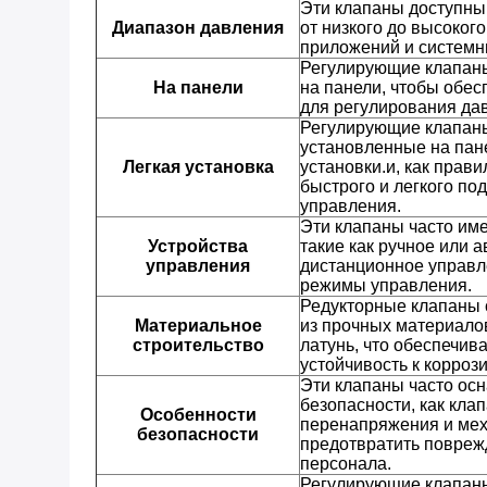
Эти клапаны доступны
Диапазон давления
от низкого до высоког
приложений и системн
Регулирующие клапаны
На панели
на панели, чтобы обес
для регулирования дав
Регулирующие клапан
установленные на пан
Легкая установка
установки.и, как прав
быстрого и легкого по
управления.
Эти клапаны часто им
Устройства
такие как ручное или 
управления
дистанционное управл
режимы управления.
Редукторные клапаны 
Материальное
из прочных материалов
строительство
латунь, что обеспечив
устойчивость к коррози
Эти клапаны часто ос
безопасности, как кла
Особенности
перенапряжения и мех
безопасности
предотвратить повреж
персонала.
Регулирующие клапан