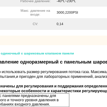
Рабочее давление:
-40℃~230℃
Макс. давление на
3000,2200PSI
входе:
CV:
0,14
а одиночный с шариковым клапаном панели
давление одноразмерный с панельным шаро
 использовать размер регулирования потока газа. Максимал
спытания,и пригоден для лабораторных применений, анализ 
начены для регулирования и поддержания определенно
 некоторые особенности и характеристики регулирующ
с панелями предназначены для
ого и точного уровня давления в
ебаниях входного давления.