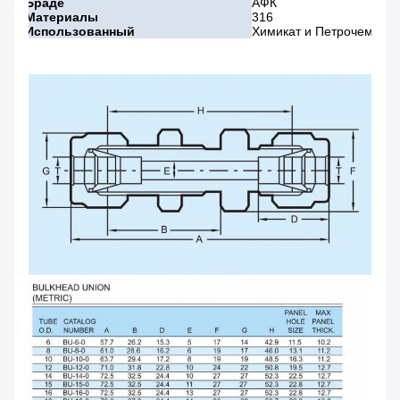
Браде
АФК
Материалы
316
Использованный
Химикат и Петрочемикал