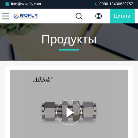
info@szwofly.com
0086-13430639757
Цитата
Продукты