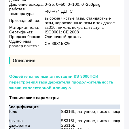
Давление выхода:
0~25, 0~50, 0~100, 0~250psig
работая
-40~+74 ДЕГ C
температура:
высокие чистые газы, стандартные
Прикладной газ:
газы, коррозионные газы и так далее
Материал тела:
ss316, никель покрытая латунь
Сертификат:
ISO9001: CE 2008
Продажа блоков:
Одиночный деталь
Одиночный
См 36X15X26
размер пакета :
Описание
Обшейте панелями аттестации КЭ 3000ПСИ
перестроения газа держателя продолжительность
жизни коллекторной длинную
Технические параметры
Спецификация
Тело
SS316L, латунное, никель покрытая 
Крышка
SS316L, латунное, никель покрытая
Диафрагма
SS316L