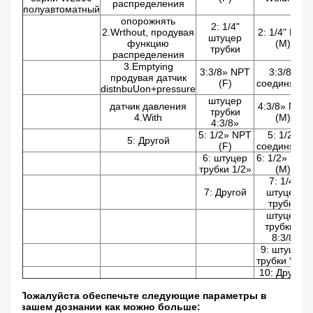
распределения
полуавтоматный
опорожнять
2: 1/4"
2.Wrthout, продувая
2: 1/4" NPT
штуцер
функцию
(M)
трубки
распределения
3.Emptying
3:3/8» NPT
3:3/8»
продувая датчик
(F)
соединяясь
distnbuUon+pressure
штуцер
датчик давления
4:3/8» NPT
трубки
4.With
(M)
4:3/8»
5: 1/2» NPT
5: 1/2»
5: Другой
(F)
соединяясь
6: штуцер
6: 1/2» NPT
трубки 1/2»
(M)
7: 1/4"
7: Другой
штуцер
трубки
штуцер
трубки ″
8:3/8
9: штуцер
трубки ″ 1/2
10: Другой
Пожалуйста обеспечьте следующие параметры в
вашем дознании как можно больше: