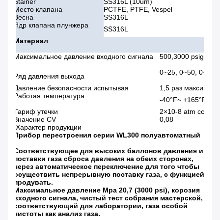
Stainer
SS316L (10um)
Место клапана
PCTFE, PTFE, Vespel
Весна
SS316L
Ядр клапана плунжера
SS316L
Материал
Максимальное давление входного сигнала
500,3000 psig
0~25, 0~50, 0~100,
Ряд давления выхода
Давление безопасности испытывая
1,5 раз максималь
Работая температура
-40°F~ +165°F (- 
Тариф утечки
2×10-8 atm cc/sec
Значение CV
0,08
Характер продукции
Прибор перестроения серии WL300 полуавтоматный
Соответствующее для высоких баллонов давления и
поставки газа сброса давления на обеих сторонах,
через автоматическое переключение для того чтобы
осуществить непрерывную поставку газа, с функцией
продувать.
Максимальное давление Mpa 20,7 (3000 psi), корозия
входного сигнала, чистый тест собрания мастерской,
соответствующий для лаборатории, газа особой
чистоты как анализ газа.