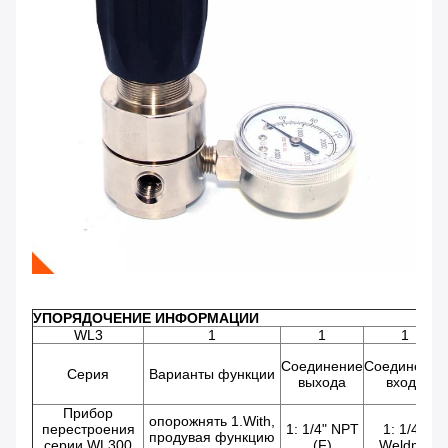
УПОРЯДОЧЕНИЕ ИНФОРМАЦИИ
WL3
1
1
1
Соединение
Соединение
Серия
Варианты функции
выхода
входа
Прибор
опорожнять 1.With,
перестроения
1: 1/4" NPT
1: 1/4 ″
продувая функцию
серии WL300
(F)
Weldmg