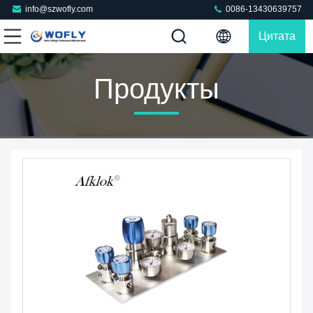
info@szwofly.com
0086-13430639757
Цитата
Продукты